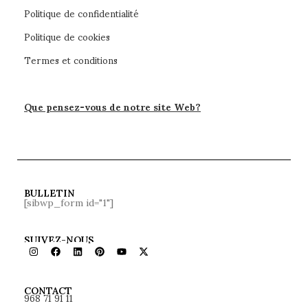
Politique de confidentialité
Politique de cookies
Termes et conditions
Que pensez-vous de notre site Web?
BULLETIN
[sibwp_form id="1"]
SUIVEZ-NOUS
968 71 91 11
CONTACT