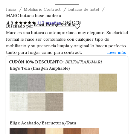
Inicio
Mobiliario Contract
Butacas de hotel
MARC butaca base madera
MARC butaca base madera
Pensi Design Studio
Diseñado por
Marc es una butaca contemporánea muy elegante. Su claridad
formal le hace ser combinable con cualquier tipo de
mobiliario y su presencia limpia y original lo hacen perfecto
tanto para hogar como para contract.
CUPÓN 10% DESCUENTO:
BELTAFRAJUMAR1
Elige Tela (Imagen Ampliable)
Elige Acabado/Estructura/Pata