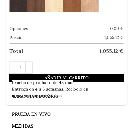
Opciones
0.00
€
Precio
1,055.12
€
Total
1,055.12
€
AÑADIR AL CARRITO
En
Stock
- Envío Gratis
Prueba de producto de
45 días
Entrega en
4 a 5 semanas
. Recíbelo en
aproximadamente 35 días.
GARANTÍA DE 3 AÑOS
PRUEBA EN VIVO
MEDIDAS