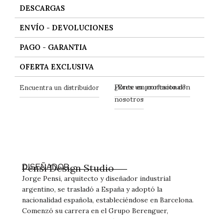
DESCARGAS
ENVÍO - DEVOLUCIONES
PAGO - GARANTIA
OFERTA EXCLUSIVA
Ponte en contacto con
Encuentra un distribuidor
¿Eres un profesional?
nosotros
Pensi Design Studio
DISEÑADOR
Jorge Pensi, arquitecto y diseñador industrial
argentino, se trasladó a España y adoptó la
nacionalidad española, estableciéndose en Barcelona.
Comenzó su carrera en el Grupo Berenguer,