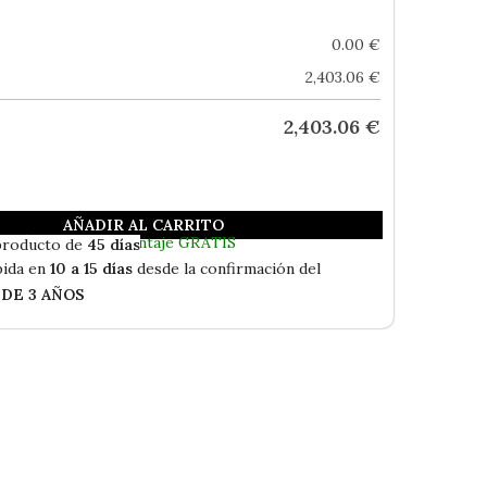
0.00
€
2,403.06
€
2,403.06
€
AÑADIR AL CARRITO
Envío Gratis
bida a Vivienda y Montaje GRATIS
producto de
45 días
ida en
10 a 15 días
desde la confirmación del
 DE 3 AÑOS