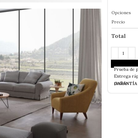
Opciones
Precio
Total
En
Stock
- 
Incluida Su
Prueba de 
Entrega ráp
pedido
GARANTÍA