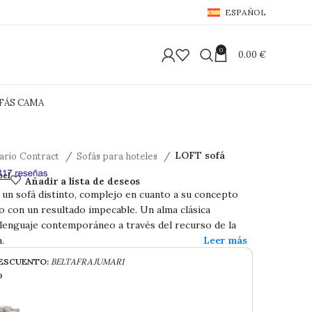
ESPAÑOL
0
0.00
€
FÁS CAMA
iario Contract
Sofás para hoteles
LOFT sofá
Añadir a lista de deseos
bel
s un sofá distinto, complejo en cuanto a su concepto
o con un resultado impecable. Un alma clásica
 lenguaje contemporáneo a través del recurso de la
a.
ESCUENTO:
BELTAFRAJUMAR1
o