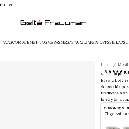
IENTES
TACAS
COMPLEMENTOS
MESAS
MESAS AUXILIARES
PUFFS
SILLAS
SO
Inicio
Mobil
LOFT sofá
Ar
Diseñado por
El sofá Loft e
de partida per
traducida a un
línea y la form
CUPÓN 10% D
Elige Asient