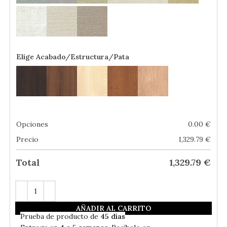
Elige Acabado/Estructura/Pata
Opciones
0.00
€
Precio
1,329.79
€
Total
1,329.79
€
AÑADIR AL CARRITO
En
Stock
- Envío Gratis
Prueba de producto de
45 días