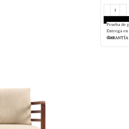
En
Stock
- 
Prueba de 
Entrega e
días.
GARANTÍA