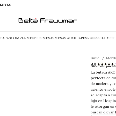
IENTES
TACAS
COMPLEMENTOS
MESAS
MESAS AUXILIARES
PUFFS
SILLAS
SO
Inicio
Mobil
ARO buta
Pe
Diseñado por
La butaca ARO 
perfecta de di
de madera y co
asiento envolve
se adapta a cu
lujo en Hospit
le otorgan un 
buscan elevar l