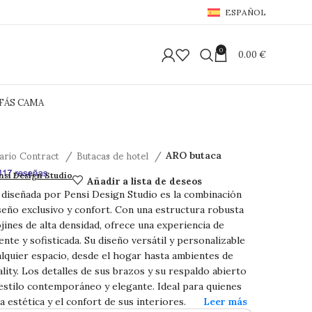
ESPAÑOL
0
0.00
€
FÁS CAMA
iario Contract
Butacas de hotel
ARO butaca
ca
Añadir a lista de deseos
nsi Design Studio
diseñada por Pensi Design Studio es la combinación
seño exclusivo y confort. Con una estructura robusta
jines de alta densidad, ofrece una experiencia de
nte y sofisticada. Su diseño versátil y personalizable
alquier espacio, desde el hogar hasta ambientes de
ality. Los detalles de sus brazos y su respaldo abierto
estilo contemporáneo y elegante. Ideal para quienes
a estética y el confort de sus interiores.