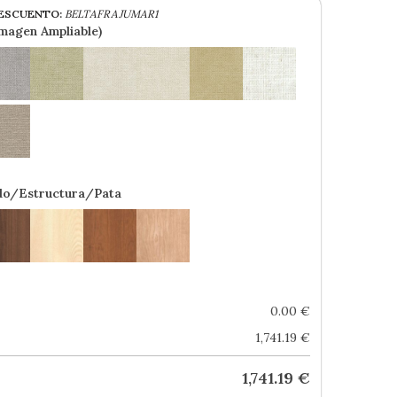
ESCUENTO:
BELTAFRAJUMAR1
Imagen Ampliable)
do/Estructura/Pata
0.00
€
1,741.19
€
1,741.19
€