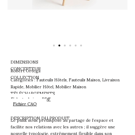
DIMENSIONS
CONCEPTEUR
Robert Ortega
Fauteuils Hôtels
Fauteuils Maison
Livraison
COLLECTION
Catégories :
,
,
Rapide
Mobilier Hôtel
Mobilier Maison
,
,
TÉLÉCHARGEMENTS
Fiche technique PDF
Fichier CAO
DESCRIPTION DU PRODUIT
Le punk nous prédispose au partage de l’espace et
facilite nos relations avec les autres ; il suggère une
nouvelle typologie, extrêmement flexible dans son