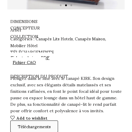
DIMENSIONS
CONCEPTEUR
Arbel
Canapés Lits Hotels
Canapés Maison
COLLECTION
Catégories :
,
,
Mobilier Hôtel
TÉLÉCHARGEMENTS
Fiche technique PDF
Fichier CAO
DESCRIPTION DU PRODUIT
Plongez dans le luxe avec le canapé KIRK. Son design
exclusif, avec ses élégants détails matelassés et ses
finitions raffinées, en font le point focal idéal pour toute
pause ou espace lounge dans un hôtel haut de gamme.
De plus, sa fonctionnalité de canapé-lit le rend parfait
pour offrir confort et polyvalence à vos invités.
Add to wishlist
Téléchargements