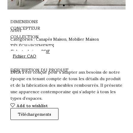
DIMENSIONS
CONCEPTEUR
Arbel
Canapés Maison
Mobilier Maison
COLLECTION
Catégories :
,
TÉLÉCHARGEMENTS
Fiche technique PDF
Fichier CAO
DESCRIPTION DU PRODUIT
INUA
a été conçue pour s’adapter aux besoins de notre
époque en tenant compte de tous les détails du produit
et de la fabrication des meubles rembourrés. Il présente
une apparence contemporaine qui s’adapte à tous les
types d’espaces.
Add to wishlist
Téléchargements