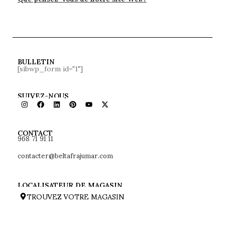
BULLETIN
[sibwp_form id="1"]
SUIVEZ-NOUS
968 71 91 11
CONTACT
contacter@beltafrajumar.com
LOCALISATEUR DE MAGASIN
TROUVEZ VOTRE MAGASIN