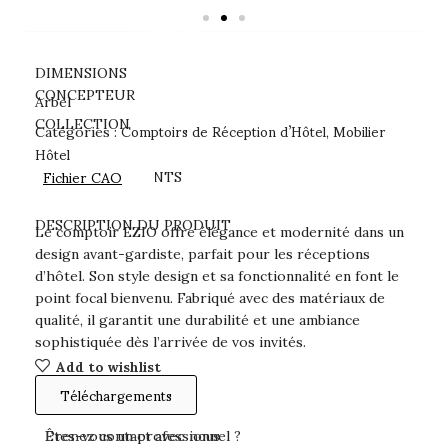
DIMENSIONS
CONCEPTEUR
Arbel
Comptoirs de Réception d’Hôtel
Mobilier
COLLECTION
Catégories :
,
Hôtel
Fichier CAO
TÉLÉCHARGEMENTS
DESCRIPTION DU PRODUIT
Le comptoir EZIO offre élégance et modernité dans un
design avant-gardiste, parfait pour les réceptions
d’hôtel. Son style design et sa fonctionnalité en font le
point focal bienvenu. Fabriqué avec des matériaux de
qualité, il garantit une durabilité et une ambiance
sophistiquée dès l’arrivée de vos invités.
Add to wishlist
Téléchargements
Prenez contact avec nous
Êtes-vous un professionnel ?