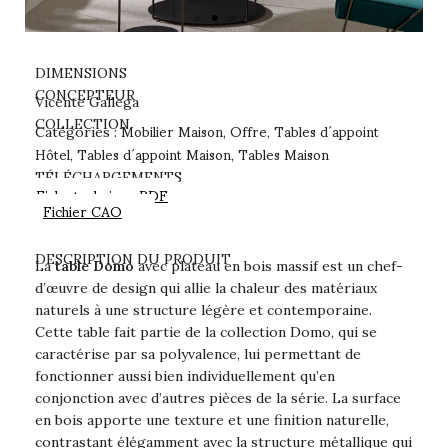
DIMENSIONS
CONCEPTEUR
Vicente Gallega
Mobilier Maison
Offre
Tables d´appoint
COLLECTION
Catégories :
,
,
Hôtel
Tables d´appoint Maison
Tables Maison
,
,
TÉLÉCHARGEMENTS
Fiche technique PDF
Fichier CAO
DESCRIPTION DU PRODUIT
La
table Domo
avec plateau en bois massif est un chef-
d’œuvre de design qui allie la chaleur des matériaux
naturels à une structure légère et contemporaine.
Cette table fait partie de la collection Domo, qui se
caractérise par sa polyvalence, lui permettant de
fonctionner aussi bien individuellement qu’en
conjonction avec d’autres pièces de la série. La surface
en bois apporte une texture et une finition naturelle,
contrastant élégamment avec la structure métallique qui