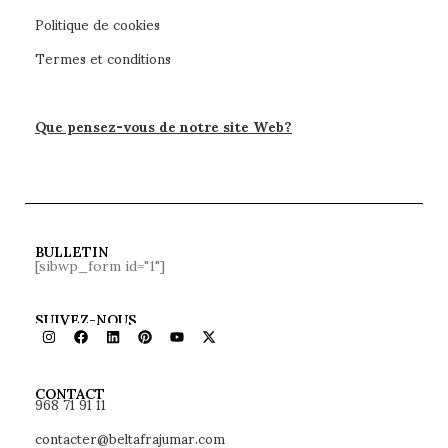
Politique de cookies
Termes et conditions
Que pensez-vous de notre site Web?
BULLETIN
[sibwp_form id="1"]
SUIVEZ-NOUS
968 71 91 11
CONTACT
contacter@beltafrajumar.com