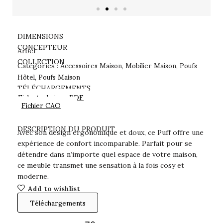
DIMENSIONS
CONCEPTEUR
Arbel
Accessoires Maison
Mobilier Maison
Poufs
COLLECTION
Catégories :
,
,
Hôtel
Poufs Maison
,
TÉLÉCHARGEMENTS
Fiche technique PDF
Fichier CAO
DESCRIPTION DU PRODUIT
Avec son design ergonomique et doux, ce Puff offre une
expérience de confort incomparable. Parfait pour se
détendre dans n’importe quel espace de votre maison,
ce meuble transmet une sensation à la fois cosy et
moderne.
Add to wishlist
Téléchargements