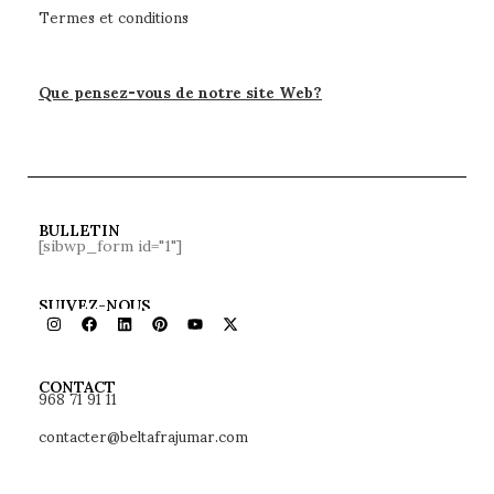
Termes et conditions
Que pensez-vous de notre site Web?
BULLETIN
[sibwp_form id="1"]
SUIVEZ-NOUS
968 71 91 11
CONTACT
contacter@beltafrajumar.com