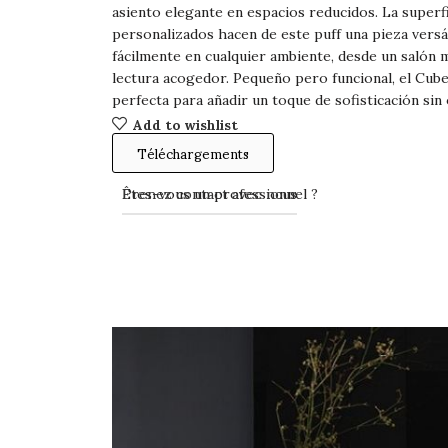
asiento elegante en espacios reducidos. La superfi
personalizados hacen de este puff una pieza versá
fácilmente en cualquier ambiente, desde un salón
lectura acogedor. Pequeño pero funcional, el Cube 
perfecta para añadir un toque de sofisticación si
Add to wishlist
Téléchargements
Prenez contact avec nous
Êtes-vous un professionnel ?