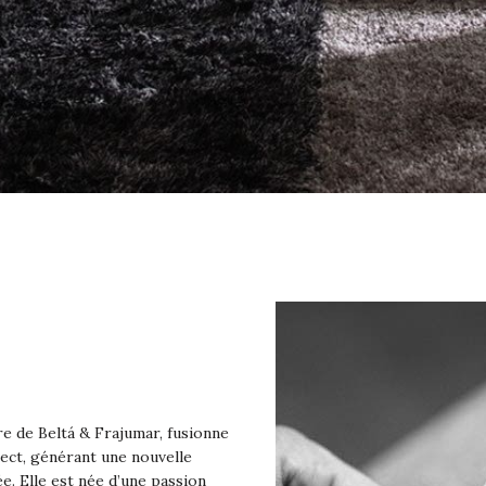
re de Beltá & Frajumar, fusionne
pect, générant une nouvelle
ée. Elle est née d’une passion