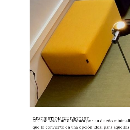
DESCRIPTION DU PRODUIT
El Cube Liso Puff S destaca por su diseño minimal
que lo convierte en una opción ideal para aquello