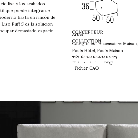
cie lisa y los acabados
til que puede integrarse
 moderno hasta un rincón de
Liso Puff S es la solución
n ocupar demasiado espacio.
CONCEPTEUR
Arbel
Accessoires Maison
COLLECTION
Catégories :
Poufs Hôtel
Poufs Maison
,
TÉLÉCHARGEMENTS
Fiche technique PDF
Fichier CAO