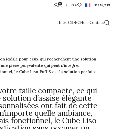
0
0.00
€
FRANÇAIS
InterCIDEC
Nous
Contact
tion idéale pour ceux qui recherchent une solution
e une pièce polyvalente qui peut s’intégrer
nnel, le Cube Liso Puff S est la solution parfaite
otre taille compacte, ce qui
 solution d’assise élégante
sonnalisées ont fait de cette
 n’importe quelle ambiance,
is fonctionnel, le Cube Liso
istication sans occuper un