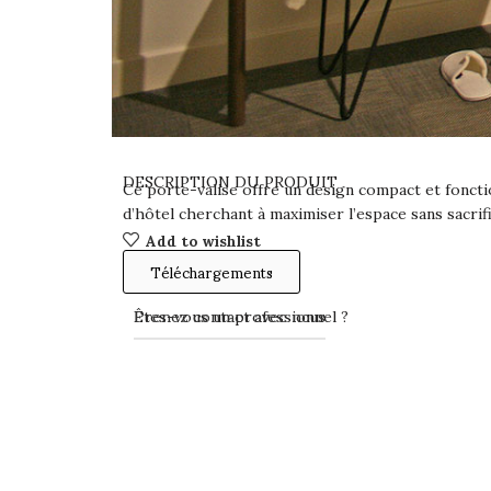
DESCRIPTION DU PRODUIT
Ce porte-valise offre un design compact et foncti
d’hôtel cherchant à maximiser l’espace sans sacrifie
Add to wishlist
Téléchargements
Prenez contact avec nous
Êtes-vous un professionnel ?