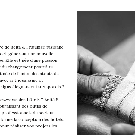
re de Beltá & Frajumar, fusionne
pect, générant une nouvelle
ée. Elle est née d’une passion
 du changement positif au
t née de l’union des atouts de
s avec enthousiasme et
signs élégants et intemporels ?
vez-vous des hôtels ? Beltá &
ournissant des outils de
s professionnels du secteur.
nsforme la conception des hôtels.
 pour réaliser vos projets les