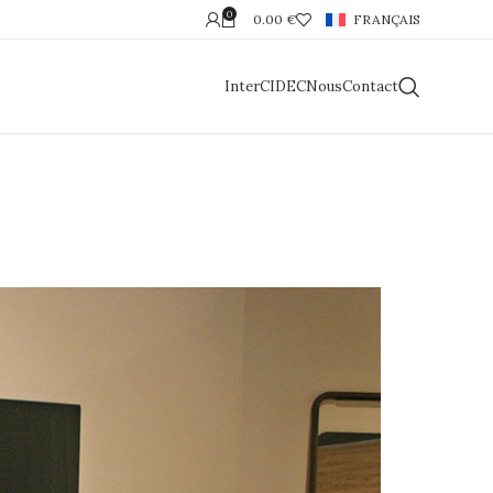
0
0.00
€
FRANÇAIS
InterCIDEC
Nous
Contact