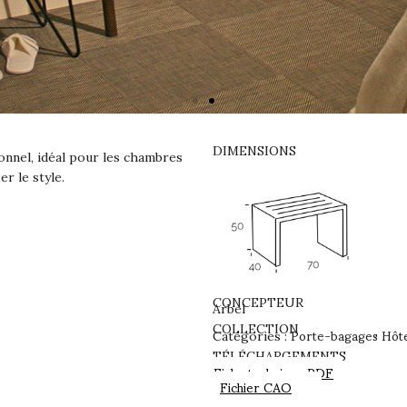
DIMENSIONS
onnel, idéal pour les chambres
r le style.
CONCEPTEUR
Arbel
Porte-bagages Hôte
COLLECTION
Catégories :
TÉLÉCHARGEMENTS
Fiche technique PDF
Fichier CAO