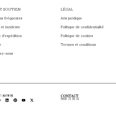
ET SOUTIEN
LÉGAL
ns fréquentes
Avis juridique
et incidents
Politique de confidentialité
e d'expédition
Politique de cookies
e
Termes et conditions
ez-nous
968 71 91 11
Z-NOUS
CONTACT
contacter@beltafrajumar.com