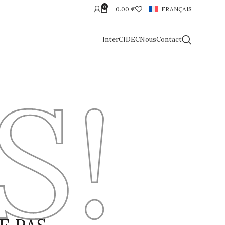
0
0.00
€
FRANÇAIS
InterCIDEC
Nous
Contact
S!