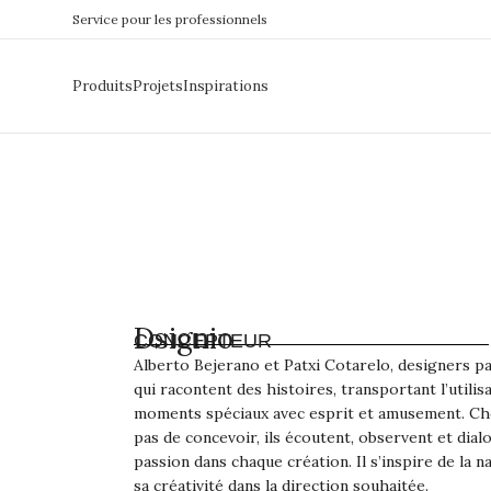
Service pour les professionnels
Produits
Projets
Inspirations
Dsignio
CONCEPTEUR
Alberto Bejerano et Patxi Cotarelo, designers p
qui racontent des histoires, transportant l’utilis
moments spéciaux avec esprit et amusement. Che
pas de concevoir, ils écoutent, observent et dial
passion dans chaque création. Il s’inspire de la n
sa créativité dans la direction souhaitée.