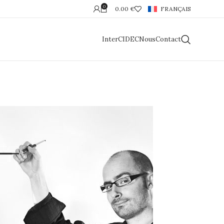
0
0.00
€
FRANÇAIS
InterCIDEC
Nous
Contact