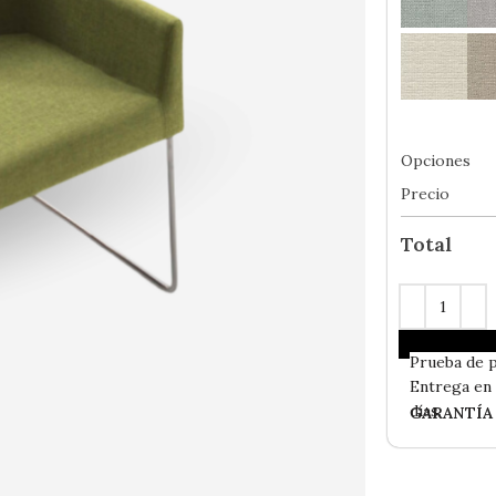
Opciones
Precio
Total
En
Stock
- 
Prueba de 
Entrega e
días.
GARANTÍA