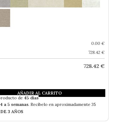
0.00
€
728.42
€
728.42
€
AÑADIR AL CARRITO
Envío Gratis
producto de
45 días
n
4 a 5 semanas
. Recíbelo en aproximadamente 35
 DE 3 AÑOS