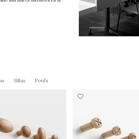
ado una marca distintiva en la
as
Sillas
Poufs