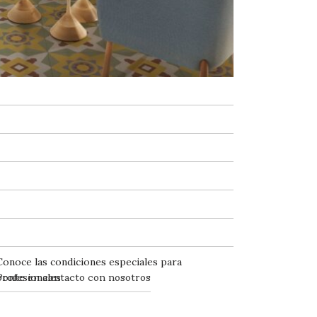
Conoce las condiciones especiales para
Ponte en contacto con nosotros
profesionales