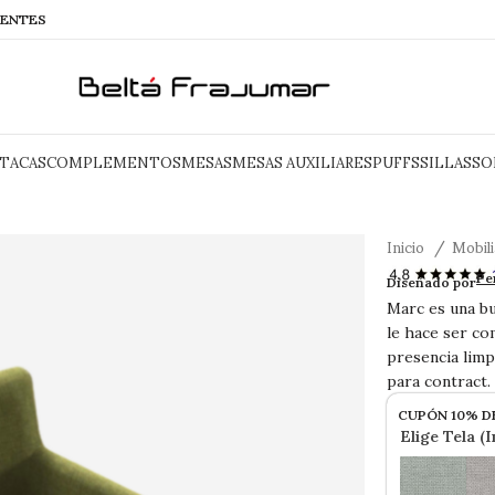
IENTES
TACAS
COMPLEMENTOS
MESAS
MESAS AUXILIARES
PUFFS
SILLAS
SO
Inicio
Mobil
MARC Sill
Pe
Diseñado por
Marc es una b
le hace ser co
presencia limp
para contract.
CUPÓN 10% D
Elige Tela (