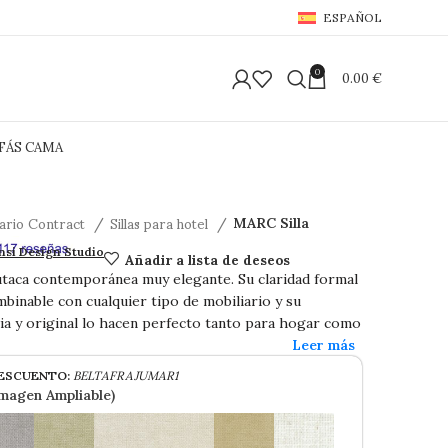
ESPAÑOL
0
0.00
€
FÁS CAMA
iario Contract
Sillas para hotel
MARC Silla
a
Añadir a lista de deseos
nsi Design Studio
utaca contemporánea muy elegante. Su claridad formal
mbinable con cualquier tipo de mobiliario y su
ia y original lo hacen perfecto tanto para hogar como
ESCUENTO:
BELTAFRAJUMAR1
Imagen Ampliable)