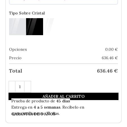
Tipo Sobre Cristal
Opciones
0.00
€
Precio
636.46
€
Total
636.46
€
AÑADIR AL CARRITO
En
Stock
- Envío Gratis
Prueba de producto de
45 días
Entrega en
4 a 5 semanas
. Recíbelo en
aproximadamente 35 días.
GARANTÍA DE 3 AÑOS