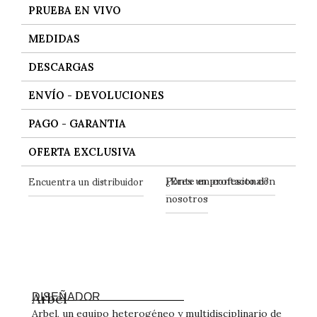
PRUEBA EN VIVO
MEDIDAS
DESCARGAS
ENVÍO - DEVOLUCIONES
PAGO - GARANTIA
OFERTA EXCLUSIVA
Ponte en contacto con
Encuentra un distribuidor
¿Eres un profesional?
nosotros
Arbel
DISEÑADOR
Arbel, un equipo heterogéneo y multidisciplinario de