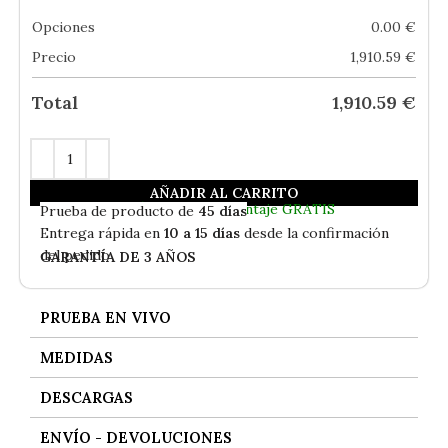
Opciones
0.00
€
Precio
1,910.59
€
Total
1,910.59
€
AÑADIR AL CARRITO
En
Stock
- Envío Gratis
Incluida Subida a Vivienda y Montaje GRATIS
Prueba de producto de
45 días
Entrega rápida en
10 a 15 días
desde la confirmación
del pedido
GARANTÍA DE 3 AÑOS
PRUEBA EN VIVO
MEDIDAS
DESCARGAS
ENVÍO - DEVOLUCIONES