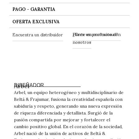
PAGO - GARANTIA
OFERTA EXCLUSIVA
Ponte en contacto con
Encuentra un distribuidor
¿Eres un profesional?
nosotros
Arbel
DISEÑADOR
Arbel, un equipo heterogéneo y multidisciplinario de
Beltá & Frajumar, fusiona la creatividad española con
sabiduría y respeto, generando una nueva expresión
de riqueza diferenciada y detallista. Surgió de la
pasión compartida por mejorar y fortalecer el
cambio positivo global. En el corazón de la sociedad,
Arbel nació de la unión de activos de Beltá &