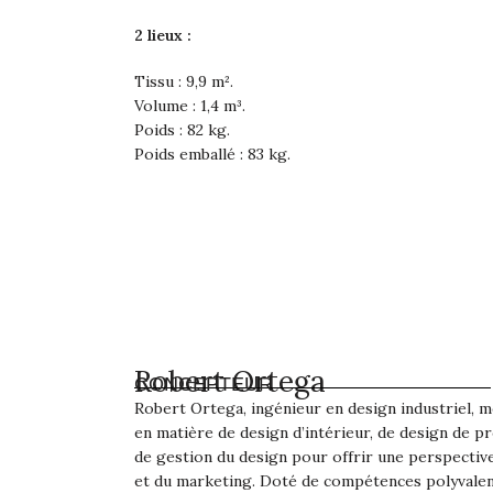
2 lieux :
Tissu : 9,9 m².
Volume : 1,4 m³.
Poids : 82 kg.
Poids emballé : 83 kg.
Robert Ortega
CONCEPTEUR
Robert Ortega, ingénieur en design industriel, m
en matière de design d’intérieur, de design de p
de gestion du design pour offrir une perspectiv
et du marketing. Doté de compétences polyvalente