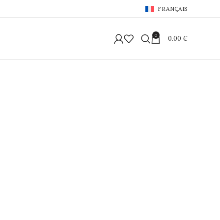
FRANÇAIS
0
0.00
€