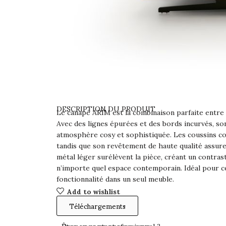
DESCRIPTION DU PRODUIT
Le canapé ARIM est la combinaison parfaite entre
Avec des lignes épurées et des bords incurvés, so
atmosphère cosy et sophistiquée. Les coussins co
tandis que son revêtement de haute qualité assure 
métal léger surélèvent la pièce, créant un contras
n’importe quel espace contemporain. Idéal pour c
fonctionnalité dans un seul meuble.
Add to wishlist
Téléchargements
Prenez contact avec nous